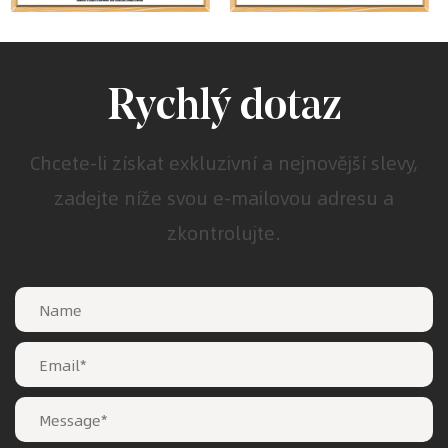
Rychlý dotaz
Chcete-li získat exkluzivní a nejnovější slevy,
zadejte níže svou e-mailovou adresu a
zkontrolujte.