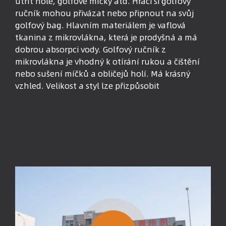
utřít hole, golfové míčky atd. Hráči si golfový
ručník mohou přivázat nebo připnout na svůj
golfový bag. Hlavním materiálem je vaflová
tkanina z mikrovlákna, která je prodyšná a má
dobrou absorpci vody. Golfový ručník z
mikrovlákna je vhodný k otírání rukou a čištění
nebo sušení míčků a obličejů holí. Má krásný
vzhled. Velikost a styl lze přizpůsobit