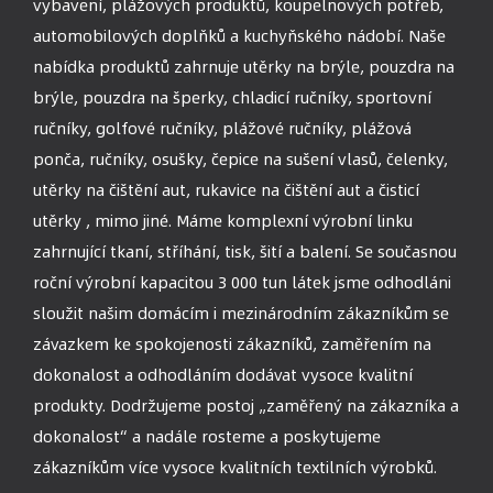
vybavení, plážových produktů, koupelnových potřeb,
automobilových doplňků a kuchyňského nádobí. Naše
nabídka produktů zahrnuje utěrky na brýle, pouzdra na
brýle, pouzdra na šperky, chladicí ručníky, sportovní
ručníky, golfové ručníky, plážové ručníky, plážová
ponča, ručníky, osušky, čepice na sušení vlasů, čelenky,
utěrky na čištění aut, rukavice na čištění aut a čisticí
utěrky , mimo jiné. Máme komplexní výrobní linku
zahrnující tkaní, stříhání, tisk, šití a balení. Se současnou
roční výrobní kapacitou 3 000 tun látek jsme odhodláni
sloužit našim domácím i mezinárodním zákazníkům se
závazkem ke spokojenosti zákazníků, zaměřením na
dokonalost a odhodláním dodávat vysoce kvalitní
produkty. Dodržujeme postoj „zaměřený na zákazníka a
dokonalost“ a nadále rosteme a poskytujeme
zákazníkům více vysoce kvalitních textilních výrobků.