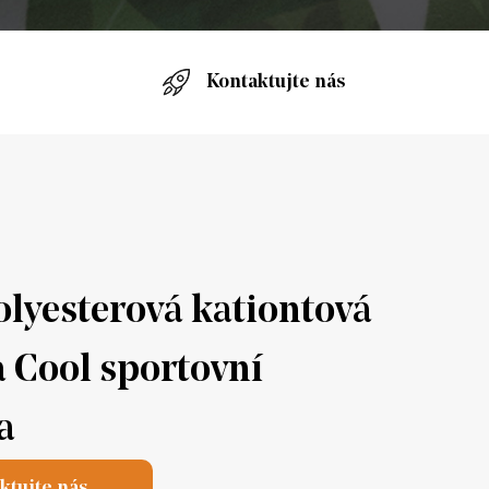
Kontaktujte nás
olyesterová kationtová
a Cool sportovní
a
ktujte nás