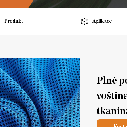
Produkt
Aplikace
Plně p
voštin
tkanin
Konta