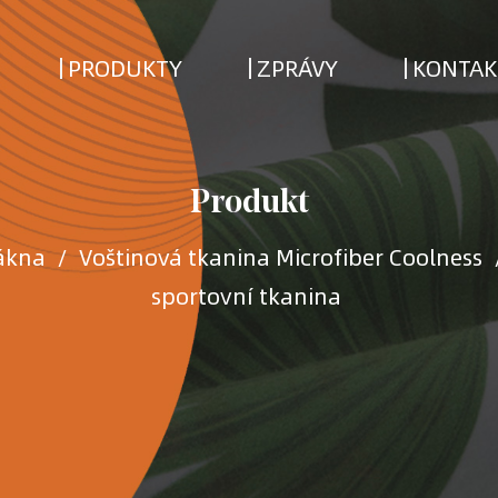
PRODUKTY
ZPRÁVY
KONTAK
Produkt
ákna
/
Voštinová tkanina Microfiber Coolness
sportovní tkanina