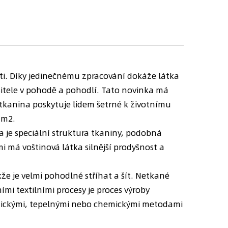
sti. Díky jedinečnému zpracování dokáže látka
ositele v pohodě a pohodlí. Tato novinka má
tkanina poskytuje lidem šetrné k životnímu
/m2.
a je speciální struktura tkaniny, podobná
i má voštinová látka silnější prodyšnost a
že je velmi pohodlné stříhat a šít. Netkané
ími textilními procesy je proces výroby
nickými, tepelnými nebo chemickými metodami