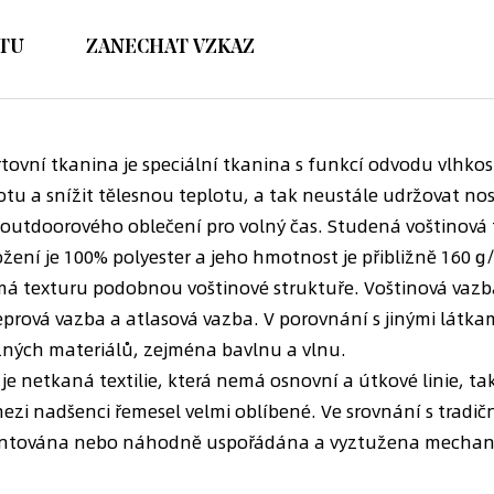
TU
ZANECHAT VZKAZ
rtovní tkanina je speciální tkanina s funkcí odvodu vlhko
 potu a snížit tělesnou teplotu, a tak neustále udržovat n
 outdoorového oblečení pro volný čas. Studená voštinová 
žení je 100% polyester a jeho hmotnost je přibližně 160 g
, má texturu podobnou voštinové struktuře. Voštinová vazb
prová vazba a atlasová vazba. V porovnání s jinými látkam
různých materiálů, zejména bavlnu a vlnu.
e netkaná textilie, která nemá osnovní a útkové linie, tak
mezi nadšenci řemesel velmi oblíbené. Ve srovnání s tradičn
 orientována nebo náhodně uspořádána a vyztužena mecha