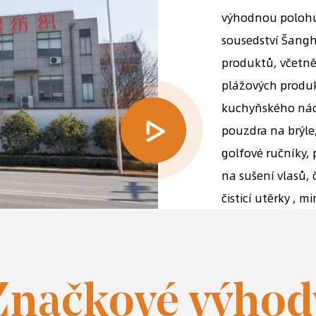
výhodnou polohu v
sousedství Šangha
produktů, včetně
plážových produ
kuchyňského nádo
pouzdra na brýle,
golfové ručníky, 
na sušení vlasů, 
čisticí utěrky , m
Značkové výhod