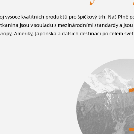
j vysoce kvalitních produktů pro špičkový trh. Náš
Plně p
 tkanina
jsou v souladu s mezinárodními standardy a jsou
vropy, Ameriky, Japonska a dalších destinací po celém svět
Silná síla technického
Spolehl
výzkumu a vývoje
produ
louhodobě se zaměřujeme na
S pokročilou 
echnologické inovace s profesionálním
systémem kont
ýmem pro výzkum a vývoj a můžeme vyvíjet
zajistit trvan
ové vysoce výkonné textilní tkaniny a
další výkonno
rodukty v reakci na poptávku trhu.
abychom získa