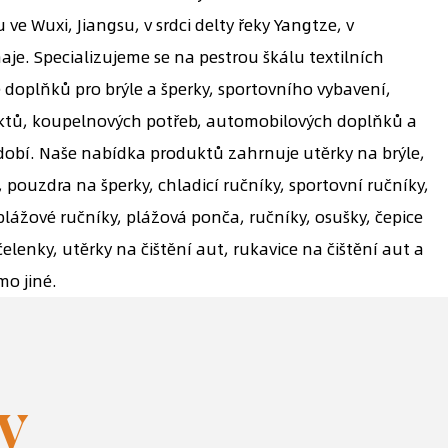
e Wuxi, Jiangsu, v srdci delty řeky Yangtze, v
je. Specializujeme se na pestrou škálu textilních
 doplňků pro brýle a šperky, sportovního vybavení,
ktů, koupelnových potřeb, automobilových doplňků a
bí. Naše nabídka produktů zahrnuje utěrky na brýle,
 pouzdra na šperky, chladicí ručníky, sportovní ručníky,
plážové ručníky, plážová ponča, ručníky, osušky, čepice
čelenky, utěrky na čištění aut, rukavice na čištění aut a
imo jiné.
y