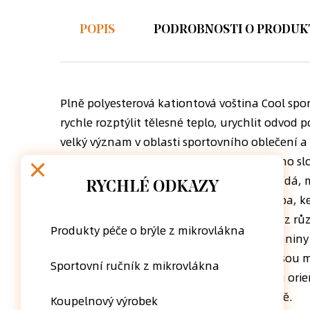
POPIS
PODROBNOSTI O PRODUK
Plně polyesterová kationtová voština Cool spo
rychle rozptýlit tělesné teplo, urychlit odvod
velký význam v oblasti sportovního oblečení a
prostředí, pohodlné a chladné nošení. Jeho slo
Cool voštinová látka, jak její název napovídá
RYCHLÉ ODKAZY
běžným strukturám, jako je plátnová vazba, ke
vynikající stabilitu. Je vhodný pro tkaniny z 
Produkty péče o brýle z mikrovlákna
Jedním z materiálů studené voštinové tkaniny j
textilie se zároveň snadno tvarují, takže jsou 
Sportovní ručník z mikrovlákna
netkaných textilií jednodušší. Vlákna jsou
za účelem vytvoření struktury vláknité sítě.
Koupelnový výrobek