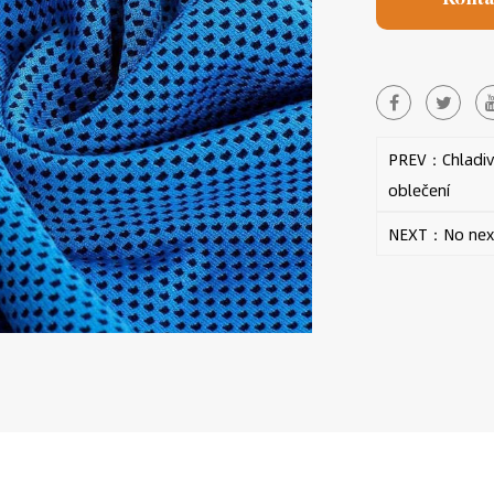
PREV：Chladivá
oblečení
NEXT：No next