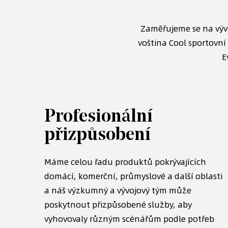
Zaměřujeme se na vývo
voština Cool sportovní
E
Profesionální
přizpůsobení
ž 20 000
chopni
Máme celou řadu produktů pokrývajících
D
íků s
domácí, komerční, průmyslové a další oblasti
t
a náš výzkumný a vývojový tým může
t
poskytnout přizpůsobené služby, aby
n
vyhovovaly různým scénářům podle potřeb
p