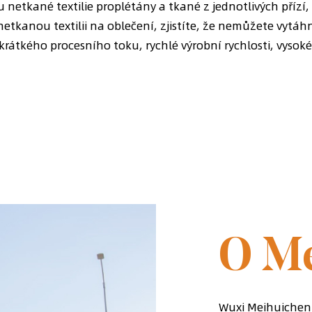
u netkané textilie proplétány a tkané z jednotlivých příz
etkanou textilii na oblečení, zjistíte, že nemůžete vytáhn
i krátkého procesního toku, rychlé výrobní rychlosti, vysok
ZALOŽENA 
O M
Wuxi Meihuichen 