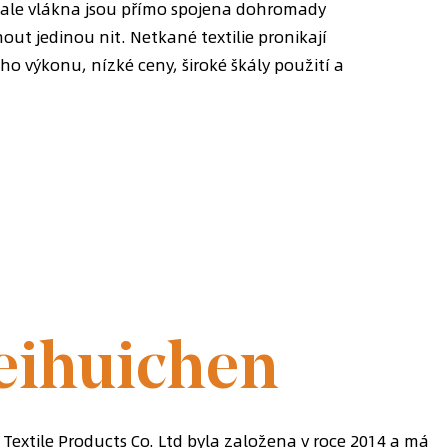
í, ale vlákna jsou přímo spojena dohromady
out jedinou nit. Netkané textilie pronikají
ého výkonu, nízké ceny, široké škály použití a
V ROCE 2014
eihuichen
Textile Products Co. Ltd byla založena v roce 2014 a má