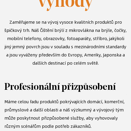
výhody
Zaměřujeme se na vývoj vysoce kvalitních produktů pro
špičkový trh. Náš
Čištění brýlí z mikrovlákna na brýle, čočky,
mobilní telefony, obrazovky, fotoaparáty, stříbro, jakýkoli
jiný jemný povrch
jsou v souladu s mezinárodními standardy
a jsou vyváženy především do Evropy, Ameriky, Japonska a
dalších destinací po celém světě.
Profesionální přizpůsobení
S
Máme celou řadu produktů pokrývajících domácí, komerční,
průmyslové a další oblasti a náš výzkumný a vývojový tým
Dl
může poskytnout přizpůsobené služby, aby vyhovovaly
p
různým scénářům podle potřeb zákazníků.
vy