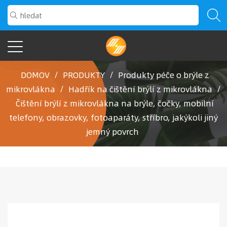
DOMOV
/
PRODUKTY
/
Produkty péče o brýle z
mikrovlákna
/
Hadřík na čištění brýlí z mikrovlákna
/
Čištění brýlí z mikrovlákna na brýle, čočky, mobilní
telefony, obrazovky, fotoaparáty, stříbro, jakýkoli jiný
jemný povrch