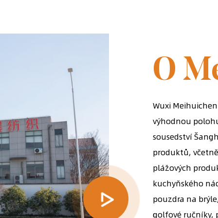
ZALOŽENA 
O M
Wuxi Meihuichen 
výhodnou polohu v
sousedství Šangha
produktů, včetně
plážových produ
kuchyňského nádo
pouzdra na brýle,
golfové ručníky, 