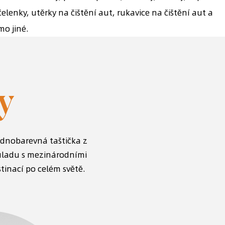
čelenky, utěrky na čištění aut, rukavice na čištění aut a
imo jiné.
y
ednobarevná taštička z
uladu s mezinárodními
tinací po celém světě.