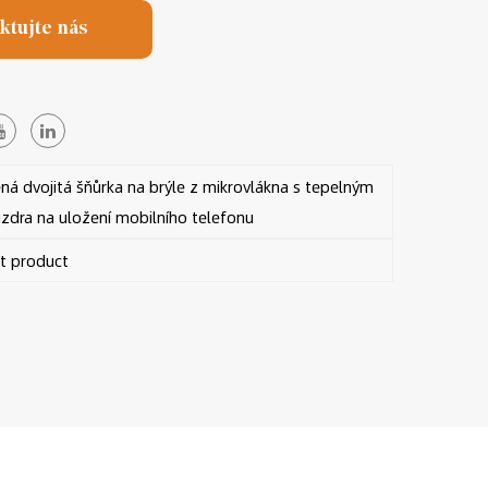
ktujte nás
á dvojitá šňůrka na brýle z mikrovlákna s tepelným
dra na uložení mobilního telefonu
 product