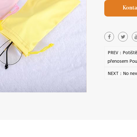
Konta
PREV：Potištěn
přenosem Pouz
NEXT：No next