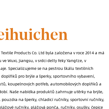
V ROCE 2014
eihuichen
Textile Products Co. Ltd byla založena v roce 2014 a má
e Wuxi, Jiangsu, v srdci delty řeky Yangtze, v
je. Specializujeme se na pestrou škálu textilních
 doplňků pro brýle a šperky, sportovního vybavení,
ktů, koupelnových potřeb, automobilových doplňků a
bí. Naše nabídka produktů zahrnuje utěrky na brýle,
 pouzdra na šperky, chladicí ručníky, sportovní ručníky,
plážové ručníky, plážová ponča, ručníky, osušky, čepice