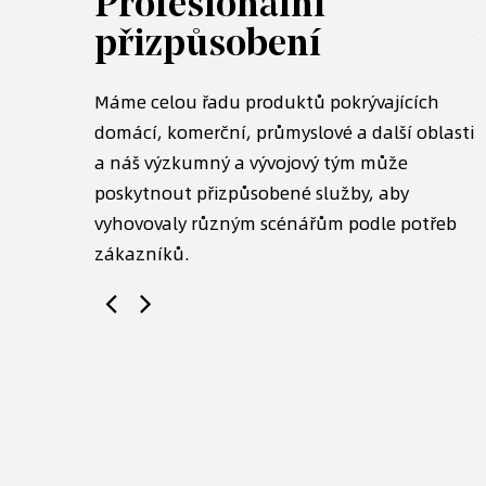
Profesionální
přizpůsobení
ž 20 000
chopni
Máme celou řadu produktů pokrývajících
D
íků s
domácí, komerční, průmyslové a další oblasti
t
a náš výzkumný a vývojový tým může
t
poskytnout přizpůsobené služby, aby
n
vyhovovaly různým scénářům podle potřeb
p
zákazníků.