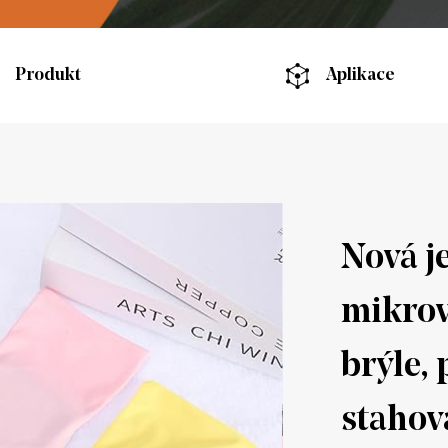
Produkt
Aplikace
Nová j
mikrov
brýle,
stahov