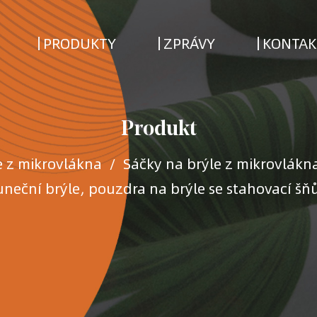
PRODUKTY
ZPRÁVY
KONTAK
Produkt
e z mikrovlákna
/
Sáčky na brýle z mikrovlákn
uneční brýle, pouzdra na brýle se stahovací šň