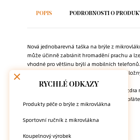
POPIS
PODROBNOSTI O PRODUK
Nová jednobarevná taška na brýle z mikrovlák
může účinně zabránit hromadění prachu a lze ji 
vhodné pro většinu brýlí a mobilních telefon
kabelky. Kromě toho, že se používá jako úložný 
povrchy obrazovek.
RYCHLÉ ODKAZY
Každé balení obsahuje 1 barvu, tato pouzdra n
cestování, také skvělý dárek pro rodinu a přát
Produkty péče o brýle z mikrovlákna
Sportovní ručník z mikrovlákna
Koupelnový výrobek