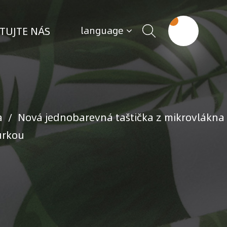
TUJTE NÁS
language
a
/
Nová jednobarevná taštička z mikrovlákna
ůrkou