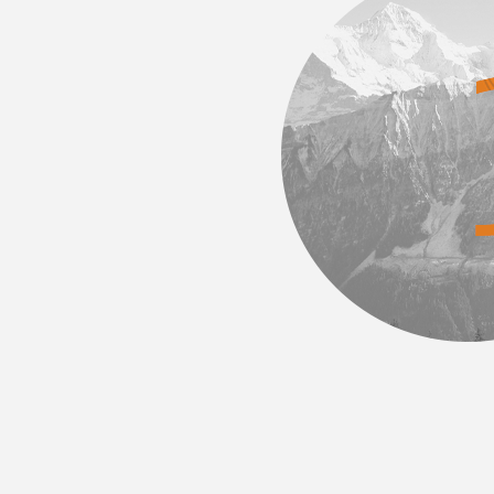
Silná síla technického
Spolehl
výzkumu a vývoje
produ
louhodobě se zaměřujeme na
S pokročilou 
echnologické inovace s profesionálním
systémem kont
ýmem pro výzkum a vývoj a můžeme vyvíjet
zajistit trvan
ové vysoce výkonné textilní tkaniny a
další výkonno
rodukty v reakci na poptávku trhu.
abychom získa