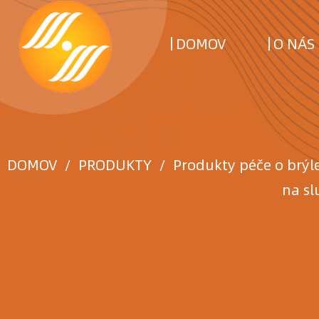
DOMOV
O NÁS
DOMOV
/
PRODUKTY
/
Produkty péče o brýl
na sl