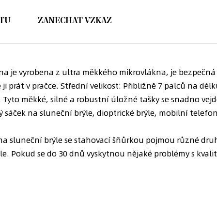
TU
ZANECHAT VZKAZ
na je vyrobena z ultra měkkého mikrovlákna, je bezpečná
prát v pračce. Střední velikost: Přibližně 7 palců na délku
ů. Tyto měkké, silné a robustní úložné tašky se snadno v
sáček na sluneční brýle, dioptrické brýle, mobilní telefony 
a sluneční brýle se stahovací šňůrkou pojmou různé druhy
ele. Pokud se do 30 dnů vyskytnou nějaké problémy s kvali