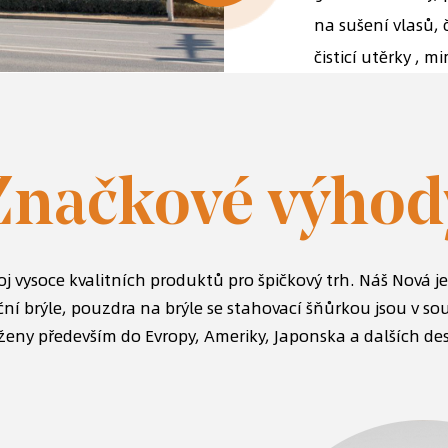
na sušení vlasů, 
čisticí utěrky , m
Značkové výhod
j vysoce kvalitních produktů pro špičkový trh. Náš
Nová j
ní brýle, pouzdra na brýle se stahovací šňůrkou
jsou v so
ženy především do Evropy, Ameriky, Japonska a dalších des