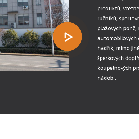
produktů, včetně 
ručníků, sportov
plážových ponč, r
automobilových či
hadřík, mimo jiné
šperkových doplň
koupelnových pr
nádobí.