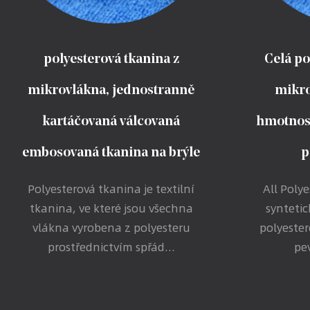
polyesterová tkanina z
Celá po
mikrovlákna, jednostranně
mikro
kartáčovaná válcovaná
hmotnost
embosovaná tkanina na brýle
p
Polyesterová tkanina je textilní
All Polye
tkanina, ve které jsou všechna
synteti
vlákna vyrobena z polyesteru
polyeste
prostřednictvím spřád...
pev