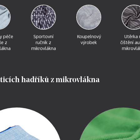
y péče
Sportovní
Koupelnový
Utěrka 
le z
ručník z
výrobek
čištění au
lákna
mikrovlákna
mikrovlá
ticích hadříků z mikrovlákna