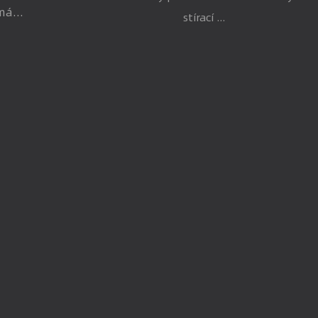
má...
stírací ...