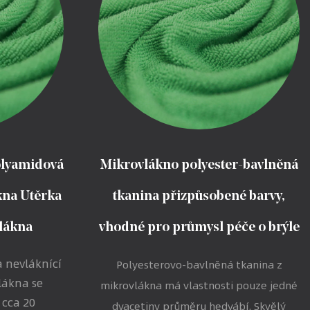
olyamidová
Mikrovlákno polyester-bavlněná
ákna Utěrka
tkanina přizpůsobené barvy,
vlákna
vhodné pro průmysl péče o brýle
 nevláknící
Polyesterovo-bavlněná tkanina z
vlákna se
mikrovlákna má vlastnosti pouze jedné
 cca 20
dvacetiny průměru hedvábí. Skvělý