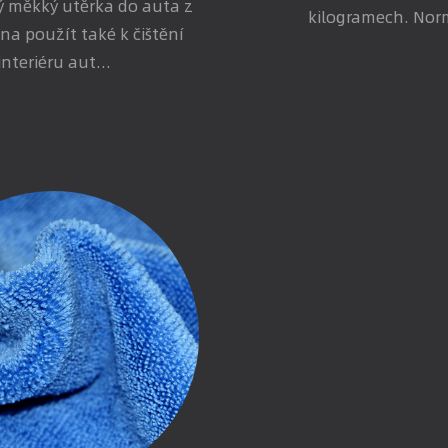
ý měkký utěrka do auta z
kilogramech. Nor
na použít také k čištění
interiéru aut...