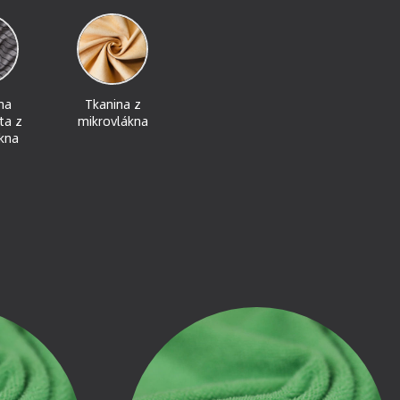
na
Tkanina z
ta z
mikrovlákna
kna