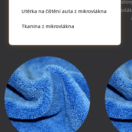
víceúčelov
Tato absorpční utěrka na čištění
mikrovlák
Utěrka na čištění auta z mikrovlákna
auta z mikrovlákna je vhodná pro
různé úklidové práce včetně aut,
Tkanina z mikrovlákna
kuchyní, domácn...