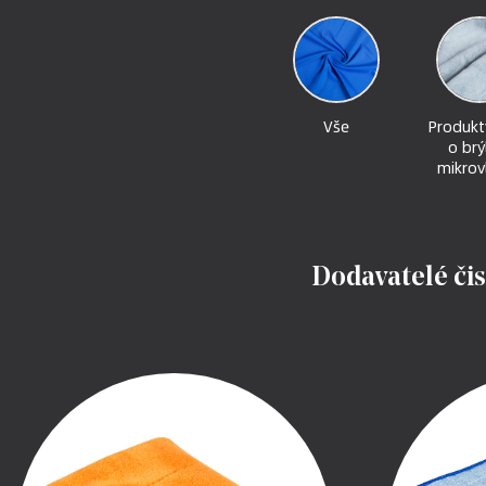
Vše
Produkt
o brý
mikrov
Dodavatelé čis