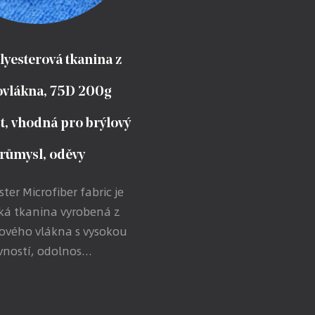
lyesterová tkanina z
vlákna, 75D 200g
, vhodná pro brýlový
růmysl, oděvy
ster Microfiber fabric je
cká tkanina vyrobená z
rového vlákna s vysokou
ností, odolnos...