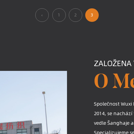
‹
1
2
3
ZALOŽENA 
O M
Společnost Wuxi 
2014, se nachází
vedle Šanghaje a 
Specializujeme s