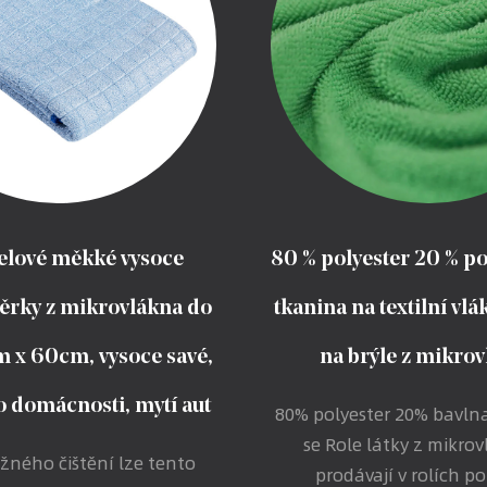
elové měkké vysoce
80 % polyester 20 % p
utěrky z mikrovlákna do
tkanina na textilní vl
m x 60cm, vysoce savé,
na brýle z mikro
 domácnosti, mytí aut
80% polyester 20% bavlna
se Role látky z mikro
žného čištění lze tento
prodávají v rolích po