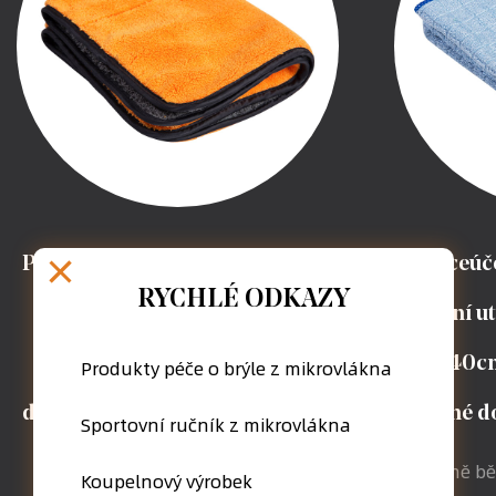
Prémiový univerzální absorpční
Víceúč
RYCHLÉ ODKAZY
hadřík z mikrovlákna, který
kvalitní 
nepouští vlákna, pro auto,
auta, 40c
Produkty péče o brýle z mikrovlákna
domácnost, kuchyň, auto - (12" x
vhodné do
Sportovní ručník z mikrovlákna
16")
Kromě bě
Koupelnový výrobek