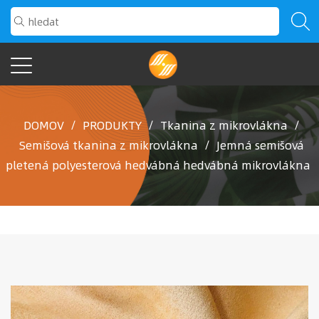
DOMOV
/
PRODUKTY
/
Tkanina z mikrovlákna
/
Semišová tkanina z mikrovlákna
/
Jemná semišová
pletená polyesterová hedvábná hedvábná mikrovlákna