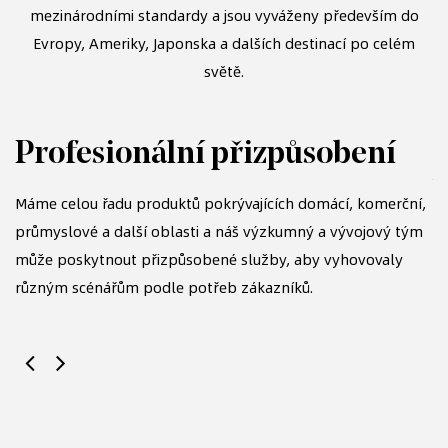
mezinárodními standardy a jsou vyváženy především do
Evropy, Ameriky, Japonska a dalších destinací po celém
světě.
Profesionální přizpůsobení
S
Máme celou řadu produktů pokrývajících domácí, komerční,
průmyslové a další oblasti a náš výzkumný a vývojový tým
Dl
může poskytnout přizpůsobené služby, aby vyhovovaly
p
různým scénářům podle potřeb zákazníků.
vy
re