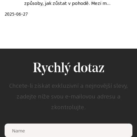
způsoby, jak zůstat v pohodě. Mezi m...
2025-06-27
Rychlý dotaz
Chcete-li získat exkluzivní a nejnovější slevy,
zadejte níže svou e-mailovou adresu a
zkontrolujte.