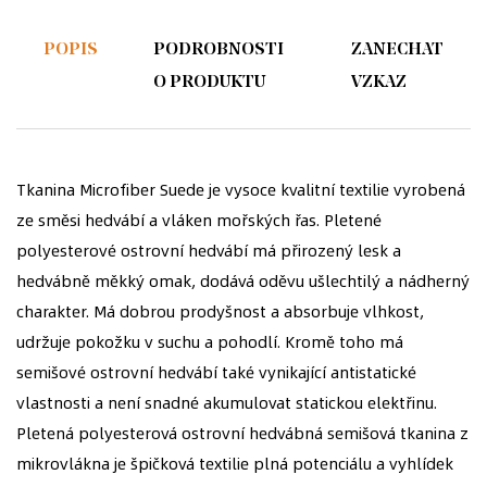
POPIS
PODROBNOSTI
ZANECHAT
O PRODUKTU
VZKAZ
Tkanina Microfiber Suede je vysoce kvalitní textilie vyrobená
ze směsi hedvábí a vláken mořských řas. Pletené
polyesterové ostrovní hedvábí má přirozený lesk a
hedvábně měkký omak, dodává oděvu ušlechtilý a nádherný
charakter. Má dobrou prodyšnost a absorbuje vlhkost,
udržuje pokožku v suchu a pohodlí. Kromě toho má
semišové ostrovní hedvábí také vynikající antistatické
vlastnosti a není snadné akumulovat statickou elektřinu.
Pletená polyesterová ostrovní hedvábná semišová tkanina z
mikrovlákna je špičková textilie plná potenciálu a vyhlídek