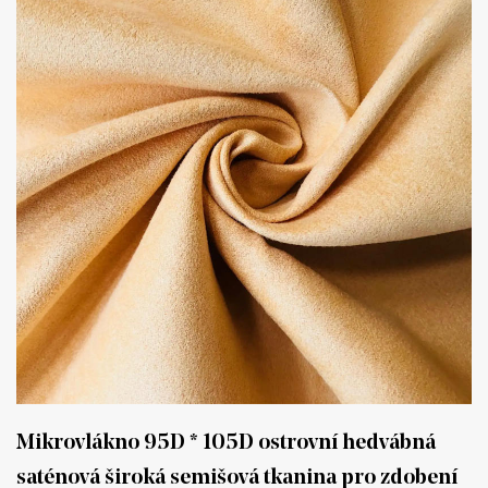
Mikrovlákno 95D * 105D ostrovní hedvábná
saténová široká semišová tkanina pro zdobení