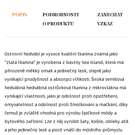
POPIS
PODROBNOSTI
ZANECHAT
O PRODUKTU
VZKAZ
Ostrovní hedvábí je vysoce kvalitní tkanina známá jako
"zlatá tkanina". Je vyrobena z bavlny Sea Island, která má
přirozeně měkký omak a jedinečný lesk, stejně jako
vynikající prodyšnost a absorpci vlhkosti. Široká semišová
hedvábná hedvábná ostrůvková tkanina z mikrovlákna má
vynikající vlastnosti, jako je odolnost proti opotřebení,
omyvatelnost a odolnost proti žmolkování a mačkání, díky
čemuž je zvláště vhodná pro výrobu špičkové módy a
bytového zařízení. Lze z něj vyrobit šaty, košile, obleky atd.
a jeho jedinečný lesk a pocit vnáší do módního průmyslu