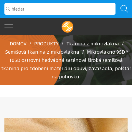
DOMOV
/
PRODUKTY
/
Tkanina z mikrovlákna
/
Semišová tkanina z mikrovlákna
/
Mikrovlákno 95D *
105D ostrovní hedvábná saténová široká semišová
tkanina pro zdobení materiálu obuvi, zavazadla, polštář
na pohovku