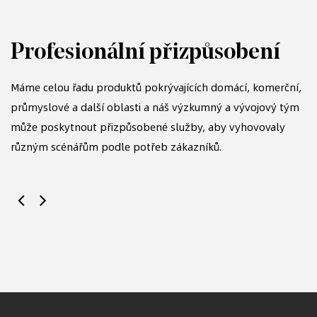
Profesionální přizpůsobení
S
Máme celou řadu produktů pokrývajících domácí, komerční,
průmyslové a další oblasti a náš výzkumný a vývojový tým
Dl
může poskytnout přizpůsobené služby, aby vyhovovaly
p
různým scénářům podle potřeb zákazníků.
vy
re