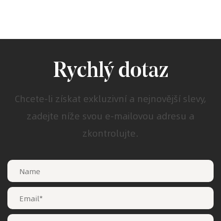
Rychlý dotaz
Chcete-li získat exkluzivní a nejnovější slevy,
zadejte níže svou e-mailovou adresu a
zkontrolujte.