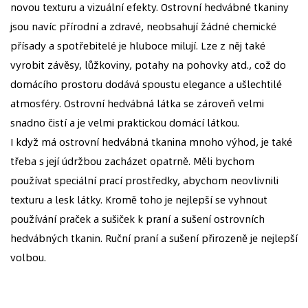
novou texturu a vizuální efekty. Ostrovní hedvábné tkaniny
jsou navíc přírodní a zdravé, neobsahují žádné chemické
přísady a spotřebitelé je hluboce milují. Lze z něj také
vyrobit závěsy, lůžkoviny, potahy na pohovky atd., což do
domácího prostoru dodává spoustu elegance a ušlechtilé
atmosféry. Ostrovní hedvábná látka se zároveň velmi
snadno čistí a je velmi praktickou domácí látkou.
I když má ostrovní hedvábná tkanina mnoho výhod, je také
třeba s její údržbou zacházet opatrně. Měli bychom
používat speciální prací prostředky, abychom neovlivnili
texturu a lesk látky. Kromě toho je nejlepší se vyhnout
používání praček a sušiček k praní a sušení ostrovních
hedvábných tkanin. Ruční praní a sušení přirozeně je nejlepší
volbou.