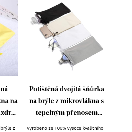
vná
Potištěná dvojitá šňůrka
kna na
na brýle z mikrovlákna s
sam
uzdra
tepelným přenosem
brýle
vací
Pouzdra na uložení
zam
brýle z
Vyrobeno ze 100% vysoce kvalitního
Možnost