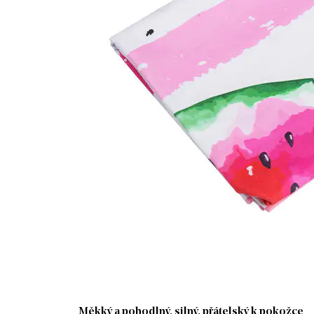
Měkký a pohodlný, silný, přátelský k pokožce