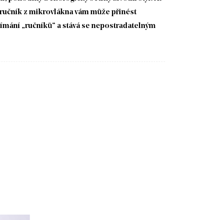
ý ručník z mikrovlákna vám může přinést
vnímání „ručníků“ a stává se nepostradatelným