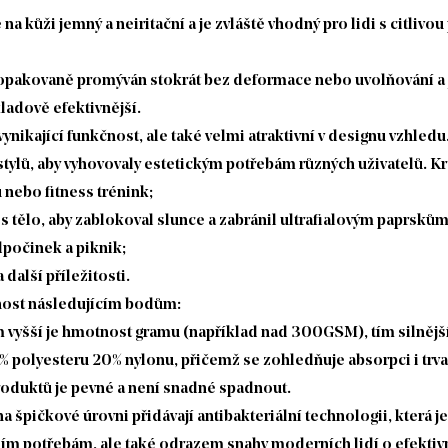
na kůži jemný a neiritační a je zvláště vhodný pro lidi s citliv
t opakovaně promýván stokrát bez deformace nebo uvolňování a
ladově efektivnější.
nikající funkčnost, ale také velmi atraktivní v designu vzhledu.
ylů, aby vyhovovaly estetickým potřebám různých uživatelů. Kr
 nebo fitness trénink;
tělo, aby zablokoval slunce a zabránil ultrafialovým paprskům,
dpočinek a piknik;
další příležitosti.
rnost následujícím bodům:
yšší je hmotnost gramu (například nad 300GSM), tím silnější j
 polyesteru 20% nylonu, přičemž se zohledňuje absorpci i trva
produktů je pevné a není snadné spadnout.
 na špičkové úrovni přidávají antibakteriální technologii, která 
m potřebám, ale také odrazem snahy moderních lidí o efektivní,