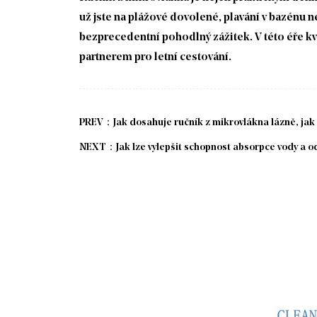
už jste na plážové dovolené, plavání v bazénu 
bezprecedentní pohodlný zážitek. V této éře kva
partnerem pro letní cestování.
PREV：Jak dosahuje ručník z mikrovlákna lázně, jak
NEXT：Jak lze vylepšit schopnost absorpce vody a od