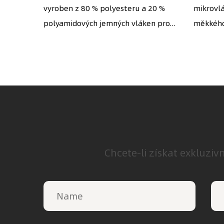
m. Má
vyroben z 80 % polyesteru a 20 %
stříbro, jakýkoli jiný
mikrovl
obra
m...
polyamidových jemných vláken pro...
měkkého 
jemný povrch
fot
tel
Chcete-li získat exkluziv