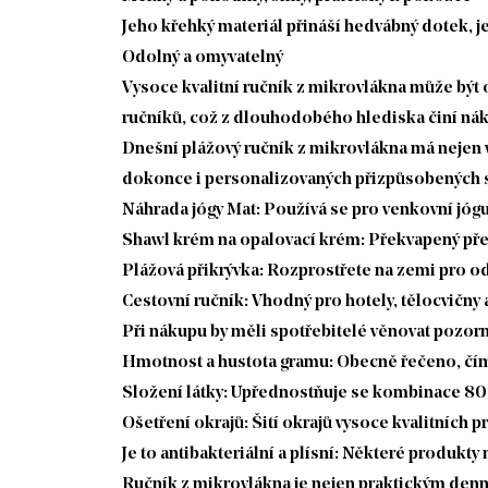
Jeho křehký materiál přináší hedvábný dotek, je 
Odolný a omyvatelný
Vysoce kvalitní ručník z mikrovlákna může bý
ručníků, což z dlouhodobého hlediska činí nák
Dnešní plážový ručník z mikrovlákna má nejen vy
dokonce i personalizovaných přizpůsobených st
Náhrada jógy Mat: Používá se pro venkovní jógu
Shawl krém na opalovací krém: Překvapený přes 
Plážová přikrývka: Rozprostřete na zemi pro o
Cestovní ručník: Vhodný pro hotely, tělocvičny a 
Při nákupu by měli spotřebitelé věnovat pozo
Hmotnost a hustota gramu: Obecně řečeno, čím v
Složení látky: Upřednostňuje se kombinace 80%
Ošetření okrajů: Šití okrajů vysoce kvalitních 
Je to antibakteriální a plísní: Některé produkty
Ručník z mikrovlákna je nejen praktickým denní