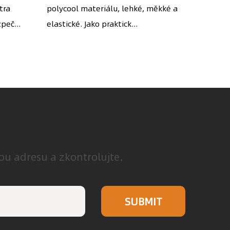
tra
polycool materiálu, lehké, měkké a
mobilního telefonu
měří 5"
ob
peč...
elastické. Jako praktick...
hedvábn
vou adresu a zkontrolujte.