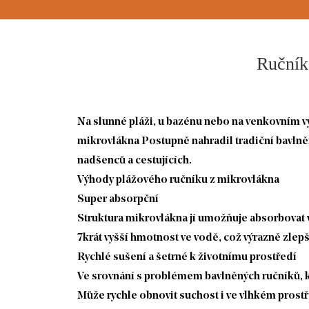
Ručník 
Na slunné pláži, u bazénu nebo na venkovním výl
mikrovlákna
Postupně nahradil tradiční bavlně
nadšenců a cestujících.
Výhody plážového ručníku z mikrovlákna
Super absorpční
Struktura mikrovlákna jí umožňuje absorbovat v
7krát vyšší hmotnost ve vodě, což výrazně zlepš
Rychlé sušení a šetrné k životnímu prostředí
Ve srovnání s problémem bavlněných ručníků, 
Může rychle obnovit suchost i ve vlhkém prostřed