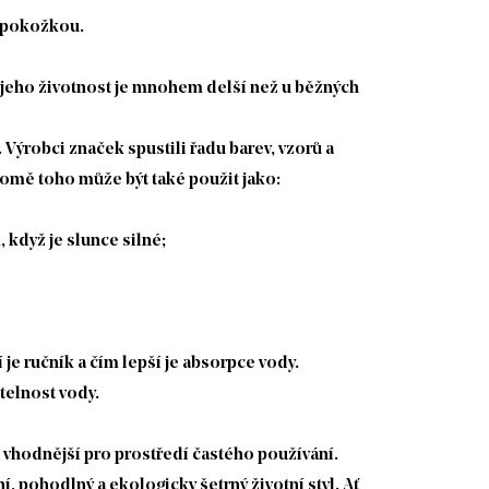
ou pokožkou.
 jeho životnost je mnohem delší než u běžných
 Výrobci značek spustili řadu barev, vzorů a
omě toho může být také použit jako:
 když je slunce silné;
e ručník a čím lepší je absorpce vody.
telnost vody.
je vhodnější pro prostředí častého používání.
 pohodlný a ekologicky šetrný životní styl. Ať