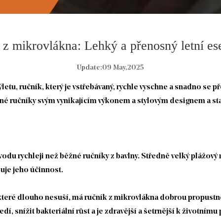
z mikrovlákna: Lehký a přenosný letní es
Update:09 May,2025
etu, ručník, který je vstřebávaný, rychle vyschne a snadno se p
né ručníky svým vynikajícím výkonem a stylovým designem a sta
odu rychleji než běžné ručníky z bavlny. Středně velký plážový
uje jeho účinnost.
které dlouho nesuší, má ručník z mikrovlákna dobrou propustn
í, snížit bakteriální růst a je zdravější a šetrnější k životnímu 