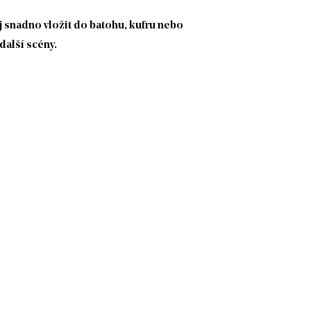
ej snadno vložit do batohu, kufru nebo
další scény.