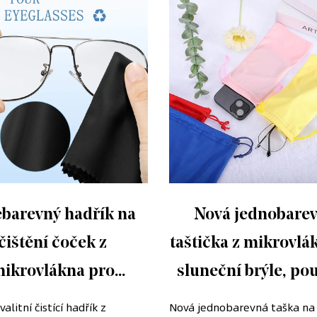
ebarevný hadřík na
Nová jednobare
čištění čoček z
taštička z mikrovlá
ikrovlákna pro
sluneční brýle, po
tebooky, LCD TV
na brýle se staho
alitní čistící hadřík z
Nová jednobarevná taška na 