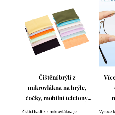
vé
Čištění brýlí z
Víc
plej
mikrovlákna na brýle,
onu
čočky, mobilní telefony,
m
ík
obrazovky, fotoaparáty,
no
kaná se
Čistící hadřík z mikrovlákna je
Vysoce kv