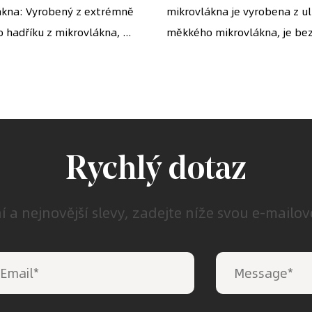
ákna: Vyrobený z extrémně
zovky, brýle, čočky
mikrovlákna je vyrobena z ul
šňůrkou
hadříku z mikrovlákna, ...
měkkého mikrovlákna, je bez
oaparátů, mobilní
efony atd. (7" x 6")
Rychlý dotaz
ní a nejnovější slevy, zadejte níže svou e-mailo