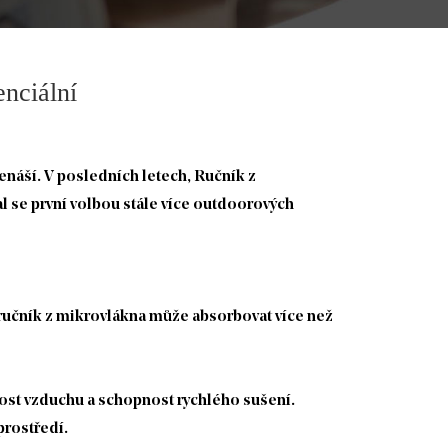
enciální
řenáší. V posledních letech,
Ručník z
l se první volbou stále více outdoorových
 ručník z mikrovlákna může absorbovat více než
ost vzduchu a schopnost rychlého sušení.
prostředí.