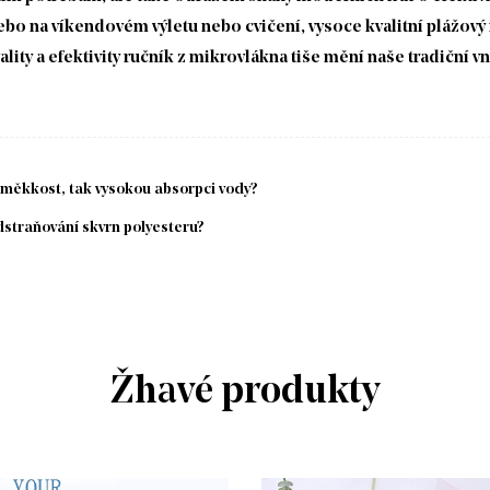
nebo na víkendovém výletu nebo cvičení, vysoce kvalitní plážov
lity a efektivity ručník z mikrovlákna tiše mění naše tradiční 
 měkkost, tak vysokou absorpci vody?
straňování skvrn polyesteru?
Žhavé produkty